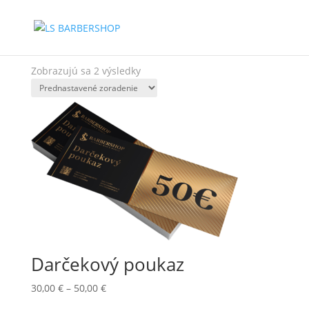
Domov
/ Produkty
Zobrazujú sa 2 výsledky
Darčekový poukaz
Price
30,00
€
–
50,00
€
range: