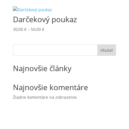
30,00 €
through
Darčekový poukaz
50,00 €
Price
30,00
€
–
50,00
€
range:
30,00 €
through
Hľadať
50,00 €
Najnovšie články
Najnovšie komentáre
Žiadne komentáre na zobrazenie.